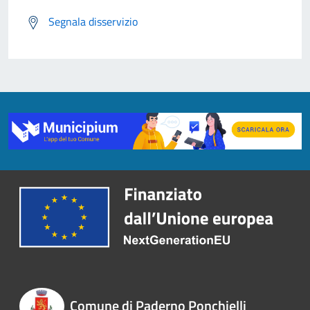
Segnala disservizio
Comune di Paderno Ponchielli